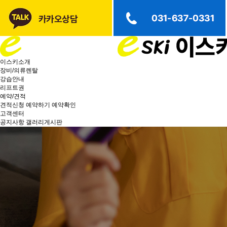
이스키소개
장비/의류렌탈
강습안내
리프트권
예약/견적
견적신청
예약하기
예약확인
고객센터
공지사항
갤러리게시판