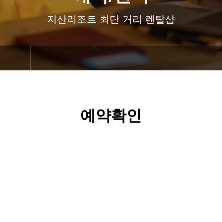
지산리조트 최단 거리 렌탈샵
예약확인